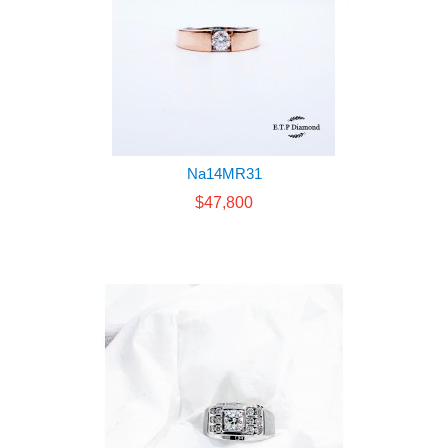
Na14MR31
$47,800